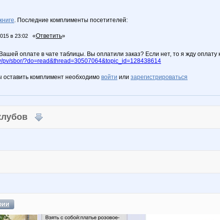
книге
. Последние комплименты посетителей:
«
Ответить
»
2015 в 23:02
Вашей оплате в чате таблицы. Вы оплатили заказ? Если нет, то я жду оплату 
y/pv/sbor/?do=read&thread=30507064&topic_id=128438614
ы оставить комплимент необходимо
войти
или
зарегистрироваться
 клубов
фии