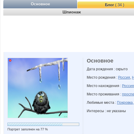
Основное
Блог
( 34 )
Шпионаж
Основное
Дата рождения : скрыто
Место рождения :
Россия
,
Н
Место нахождения :
Россия
Место проживания :
проспе
Любимые места :
Покровка
Интересы : не указаны
Портрет заполнен на 77 %