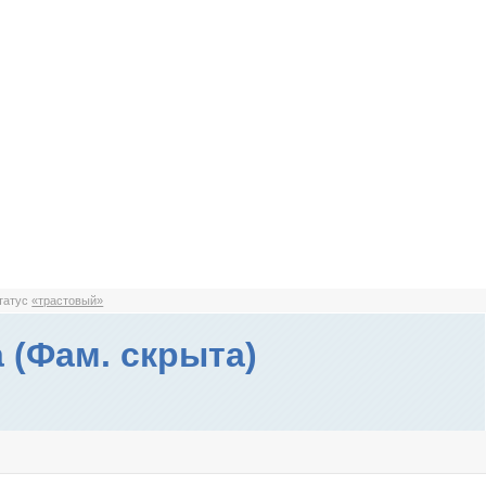
статус
«трастовый»
 (Фам. скрыта)