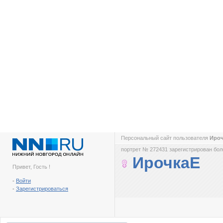
Персональный сайт пользователя
Иро
портрет № 272431 зарегистрирован боле
ИрочкаЕ
Привет, Гость !
-
Войти
-
Зарегистрироваться