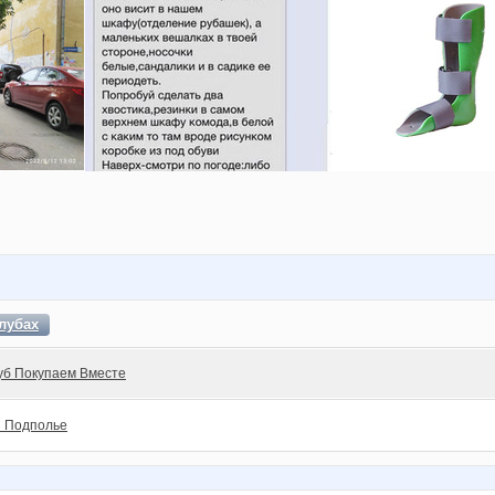
лубах
уб Покупаем Вместе
 Подполье