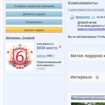
Комплименты
Отправить приватное сообщение
1 комплиментов в гостевой 
Добавить в друзья
oliskaAvto
15.09.
Игнорировать
Добрый вечер.
Я не вижу данных о 
www.nn.ru/communit
Сделать подарок
Вы не авторизованы! Чтоб
Мой малыш - Основной
популярность:
-3
6830 место
↓
Метки лидеров
рейтинг
3455
?
Привилегированный
пользователь
6
уровня
Интервью
Последние
фотогра