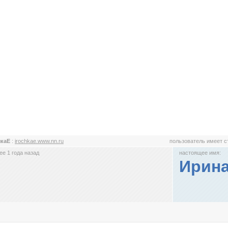
чкаЕ
:
irochkae.www.nn.ru
пользователь имеет 
е 1 года назад
настоящее имя:
Ирина