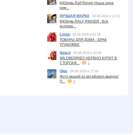
[b]Обувь Ralf Ringer Наша цена
ниж...
ЛУЧШАЯ МАРКА
04.08.2026 в 12:32
[b]Обувь RALF RINGER . Вся
коллекц...
Lonza
05.08.2026 в 01:58
ТОВАРЫ ДЛЯ ДОМА - БРАК
УПАКОВКИ.
Nata.li
05.08.2026 в 16:56
WILDBERRIES НЕРВНО КУРИТ В
СТОРОНК...
1
Olgs
04.08.2026 в 17:28
Фото вещей из китайского выкупа!
П...
3