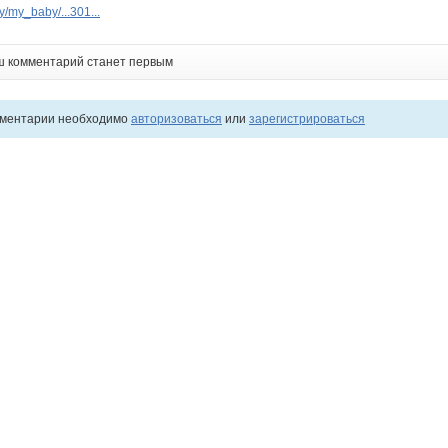
/my_baby/...301...
ш комментарий станет первым
мментарии необходимо
авторизоваться
или
зарегистрироваться