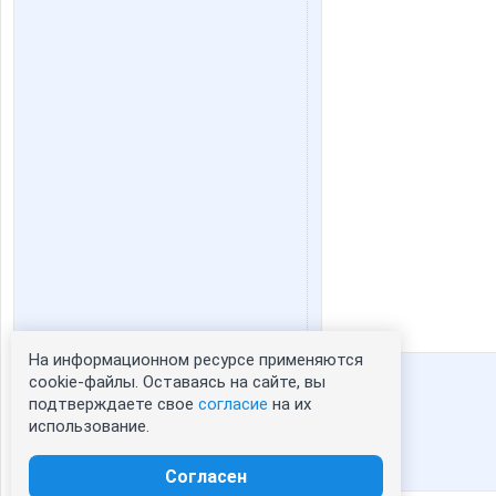
На информационном ресурсе применяются
Статистика портрета:
cookie-файлы. Оставаясь на сайте, вы
подтверждаете свое
согласие
на их
сейчас просматривают портрет - 0
использование.
зарегистрированные пользователи
посетившие портрет за 7 дней - 0
Согласен