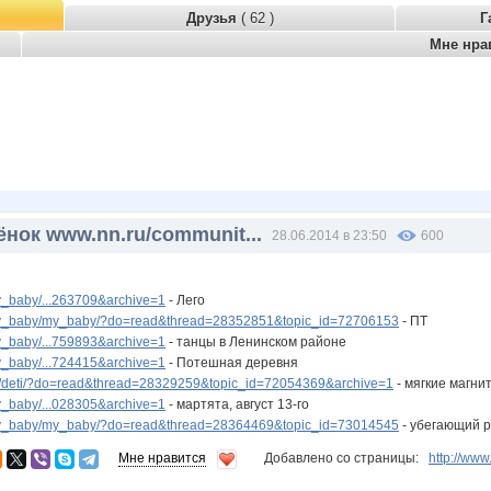
Друзья
( 62 )
Г
Мне нра
ёнок www.nn.ru/communit...
28.06.2014 в 23:50
600
_baby/...263709&archive=1
- Лего
y_baby/my_baby/?do=read&thread=28352851&topic_id=72706153
- ПТ
_baby/...759893&archive=1
- танцы в Ленинском районе
_baby/...724415&archive=1
- Потешная деревня
/deti/?do=read&thread=28329259&topic_id=72054369&archive=1
- мягкие магни
_baby/...028305&archive=1
- мартята, август 13-го
y_baby/my_baby/?do=read&thread=28364469&topic_id=73014545
- убегающий р
Мне нравится
Добавлено со страницы:
http://ww