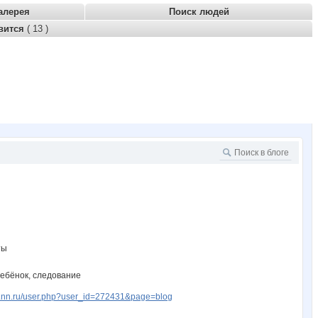
алерея
Поиск людей
вится
( 13 )
ты
ебёнок, следование
w.nn.ru/user.php?user_id=272431&page=blog