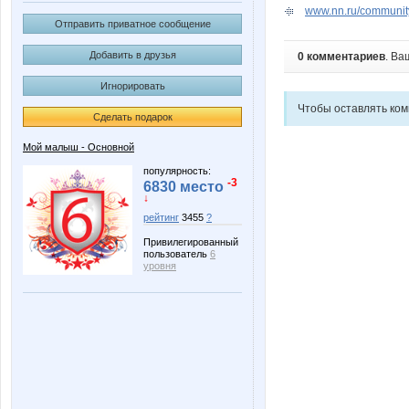
www.nn.ru/community
Отправить приватное сообщение
Добавить в друзья
0 комментариев
. Ва
Игнорировать
Чтобы оставлять ко
Сделать подарок
Мой малыш - Основной
популярность:
-3
6830 место
↓
рейтинг
3455
?
Привилегированный
пользователь
6
уровня