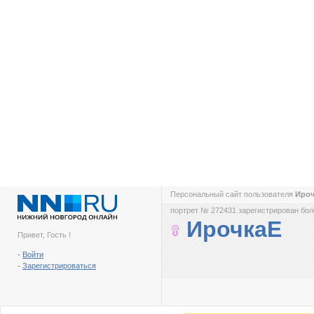
Персональный сайт пользователя
Иро
портрет № 272431 зарегистрирован боле
ИрочкаЕ
Привет, Гость !
-
Войти
-
Зарегистрироваться