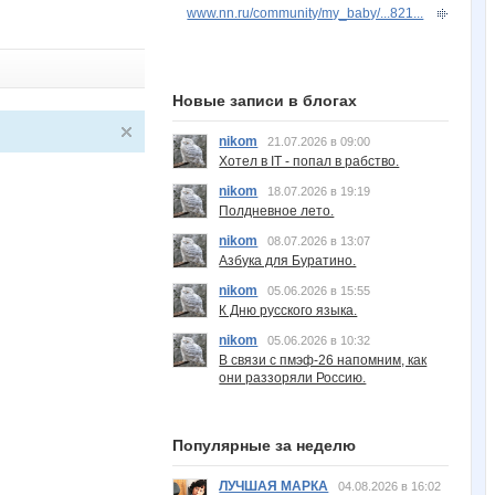
www.nn.ru/community/my_baby/...821...
Новые записи в блогах
nikom
21.07.2026 в 09:00
Хотел в IT - попал в рабство.
nikom
18.07.2026 в 19:19
Полдневное лето.
nikom
08.07.2026 в 13:07
Азбука для Буратино.
nikom
05.06.2026 в 15:55
К Дню русского языка.
nikom
05.06.2026 в 10:32
В связи с пмэф-26 напомним, как
они раззоряли Россию.
Популярные за неделю
ЛУЧШАЯ МАРКА
04.08.2026 в 16:02