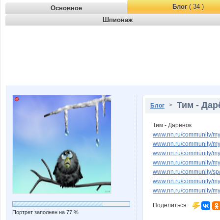
Блог
( 34 )
Основное
Шпионаж
Тим - Дар
>
Блог
Тим - Дарёнок
www.nn.ru/community/my
www.nn.ru/community/m
www.nn.ru/community/my
www.nn.ru/community/my
www.nn.ru/community/sp
www.nn.ru/community/my
www.nn.ru/community/m
Поделиться:
Портрет заполнен на 77 %