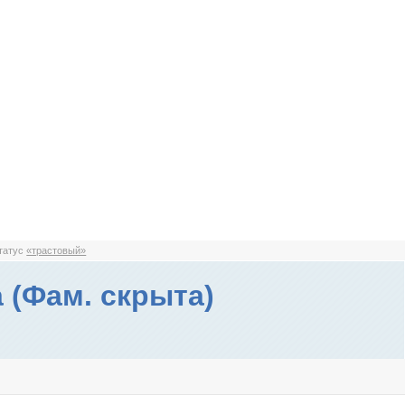
статус
«трастовый»
 (Фам. скрыта)