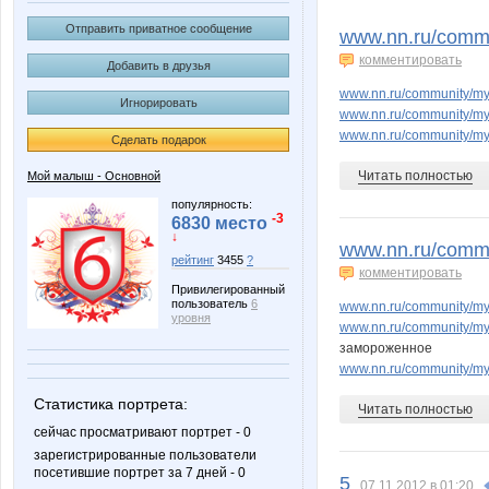
JuJu595
Juliia
Отправить приватное сообщение
www.nn.ru/comm
комментировать
Добавить в друзья
www.nn.ru/community/m
Игнорировать
Mora
Nata
www.nn.ru/community/m
www.nn.ru/community/m
Сделать подарок
Читать полностью
Мой малыш - Основной
Sunnynat*
Taisiya
популярность:
-3
6830 место
↓
www.nn.ru/comm
рейтинг
3455
?
комментировать
Привилегированный
docpantera
dusha2
пользователь
6
www.nn.ru/community/m
уровня
www.nn.ru/community/m
замороженное
www.nn.ru/community/m
jdanovets
julia-de
Статистика портрета:
Читать полностью
сейчас просматривают портрет - 0
зарегистрированные пользователи
посетившие портрет за 7 дней - 0
5
07.11.2012 в 01:20