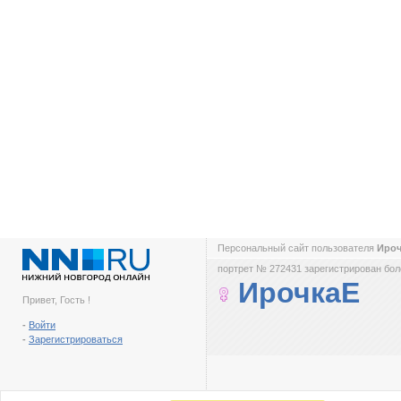
Персональный сайт пользователя
Иро
портрет № 272431 зарегистрирован боле
ИрочкаЕ
Привет, Гость !
-
Войти
-
Зарегистрироваться