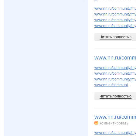
nataliyaLLL
natik83
www.nn.ru/community/my
www.nn.ru/community/my
www.nn.ru/community/my
www.nn.ru/community/m
маджи
ма
Читать полностью
Фермер Нижегородский
Иосилеви
www.nn.ru/commu
www.nn.ru/community/my
www.nn.ru/community/my
www.nn.ru/community/my
Мамахуана
Музыкальная
www.nn.ru/communi
...
Читать полностью
Тоня 2
ТМ Кер
www.nn.ru/comm
комментировать
www.nn.ru/community/m