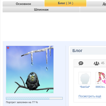
Блог
( 34 )
Основное
Д
Шпионаж
Блог
45
*BabSaf*
888O
Посмотреть ещё
Портрет заполнен на 77 %